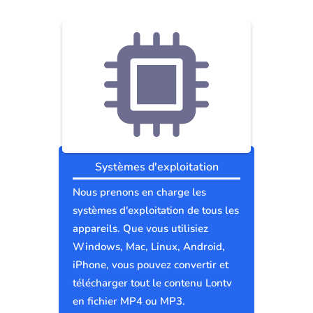
Systèmes d'exploitation
Nous prenons en charge les
systèmes d'exploitation de tous les
appareils. Que vous utilisiez
Windows, Mac, Linux, Android,
iPhone, vous pouvez convertir et
télécharger tout le contenu Lontv
en fichier MP4 ou MP3.