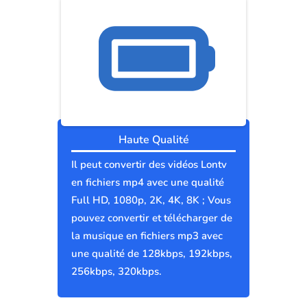
Haute Qualité
Il peut convertir des vidéos Lontv
en fichiers mp4 avec une qualité
Full HD, 1080p, 2K, 4K, 8K ; Vous
pouvez convertir et télécharger de
la musique en fichiers mp3 avec
une qualité de 128kbps, 192kbps,
256kbps, 320kbps.