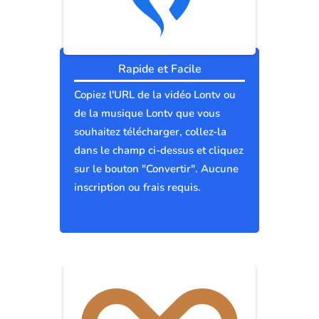
Rapide et Facile
Copiez l'URL de la vidéo Lontv ou
de la musique Lontv que vous
souhaitez télécharger, collez-la
dans le champ ci-dessus et cliquez
sur le bouton "Convertir". Aucune
inscription ou frais requis.