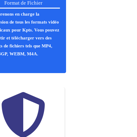
Format de Fichier
renons en charge la
sion de tous les formats vidéo
icaux pour Kpts. Vous pouvez
tir et télécharger vers des
s de fichiers tels que MP4,
3GP, WEBM, M4A.