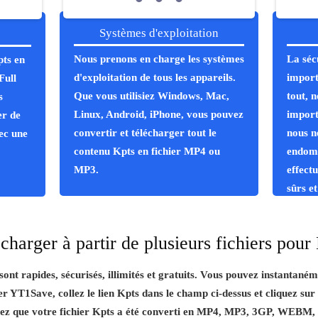
Systèmes d'exploitation
Nous prenons en charge les systèmes
La séc
pts en
d'exploitation de tous les appareils.
import
Full
Que vous utilisiez Windows, Mac,
tout, 
s
Linux, Android, iPhone, vous pouvez
import
er de
convertir et télécharger tout le
nous n
ec une
contenu Kpts en fichier MP4 ou
endom
MP3.
effect
sûrs e
charger à partir de plusieurs fichiers pour
nt rapides, sécurisés, illimités et gratuits. Vous pouvez instantaném
iser YT1Save, collez le lien Kpts dans le champ ci-dessus et cliquez sur
ez que votre fichier Kpts a été converti en MP4, MP3, 3GP, WEBM, M