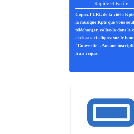
Rapide et Facile
Copiez l'URL de la vidéo Kpts
la musique Kpts que vous sou
télécharger, collez-la dans le
ci-dessus et cliquez sur le bou
"Convertir". Aucune inscript
frais requis.