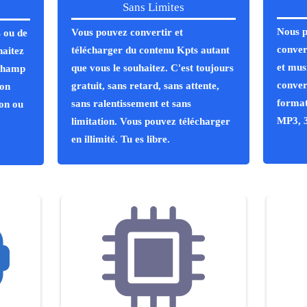
Sans Limites
Nous p
Vous pouvez convertir et
 ou de
conver
télécharger du contenu Kpts autant
haitez
et mus
que vous le souhaitez. C'est toujours
 champ
conver
gratuit, sans retard, sans attente,
ton
format
sans ralentissement et sans
ion ou
MP3, 
limitation. Vous pouvez télécharger
en illimité. Tu es libre.