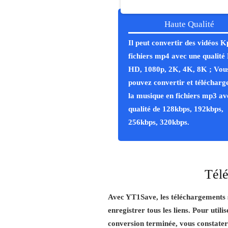
Haute Qualité
Il peut convertir des vidéos K
fichiers mp4 avec une qualité 
HD, 1080p, 2K, 4K, 8K ; Vou
pouvez convertir et télécharg
la musique en fichiers mp3 av
qualité de 128kbps, 192kbps,
256kbps, 320kbps.
Télé
Avec YT1Save, les téléchargements so
enregistrer tous les liens. Pour util
conversion terminée, vous constater