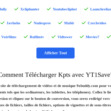
fully
Xcliphunter
Youtubecliphot
Launchrelian
Javhoho
Nudespree
Mablr
Czechvideo
Voirfilms
Rufilmtv
Vidtower
Movies7
Afficher Tout
Comment Télécharger Kpts avec YT1Save
e site de téléchargement de vidéos et de musique 9xbuddy.com pour v
ents tels que les ordinateurs, les tablettes, les téléphones). Collez le l
sion et cliquez sur le bouton de conversion, vous serez redirigé vers
pes de fichiers, tailles de fichiers, options de vignettes et de sous-titr