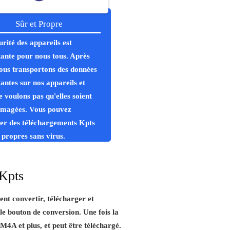
Sûr et Propre
urité des appareils est
ante pour nous tous. Après
nous transportons des données
antes sur nos appareils et
e voulons pas qu'elles soient
magées. Vous pouvez
uer des téléchargements Kpts
t propres sans virus.
 Kpts
ent convertir, télécharger et
 le bouton de conversion. Une fois la
4A et plus, et peut être téléchargé.