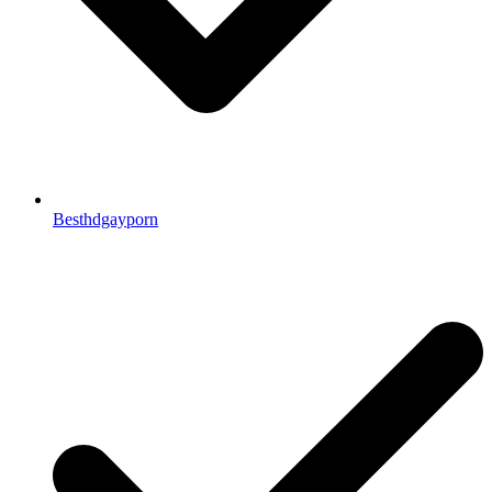
Besthdgayporn