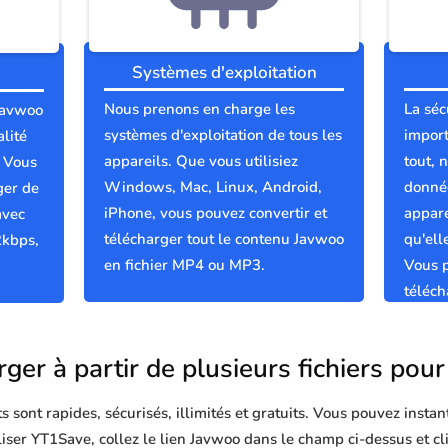
Systèmes d'exploitation
Nous prenons en charge les
La séc
 Javwoo
systèmes d'exploitation de tous les
import
lité
appareils. Que vous utilisiez
tout, 
; Vous
Windows, Mac, Linux, Android,
donnée
ger de
iPhone, vous pouvez convertir et
appare
avec
télécharger tout le contenu Javwoo
qu'el
2kbps,
en fichier MP4 ou MP3.
Vous p
téléch
propre
rger à partir de plusieurs fichiers pou
sont rapides, sécurisés, illimités et gratuits. Vous pouvez instan
iliser YT1Save, collez le lien Javwoo dans le champ ci-dessus et c