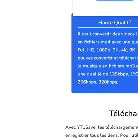
Haute Qualité
Il peut convertir des vidéos
en fichiers mp4 avec une qua
Full HD, 1080p, 2K, 4K, 8K 
pouvez convertir et téléchar
la musique en fichiers mp3 
une qualité de 128kbps, 19
256kbps, 320kbps.
Télécha
Avec YT1Save, les téléchargements 
enregistrer tous les liens. Pour ut