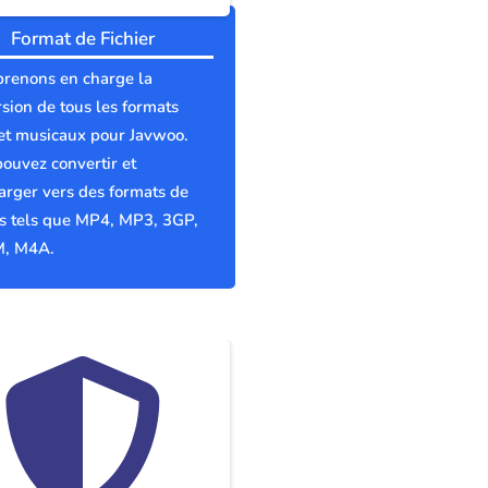
Format de Fichier
prenons en charge la
sion de tous les formats
et musicaux pour Javwoo.
ouvez convertir et
arger vers des formats de
rs tels que MP4, MP3, 3GP,
, M4A.