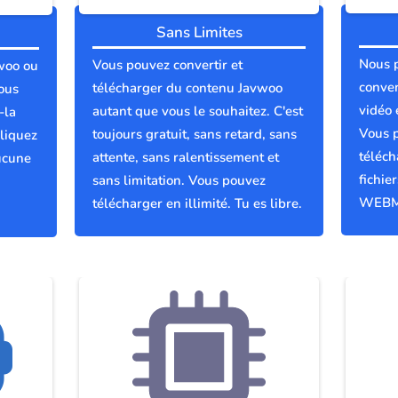
Sans Limites
Nous 
Vous pouvez convertir et
vwoo ou
conver
télécharger du contenu Javwoo
ous
vidéo 
autant que vous le souhaitez. C'est
-la
Vous p
toujours gratuit, sans retard, sans
liquez
téléch
attente, sans ralentissement et
ucune
fichie
sans limitation. Vous pouvez
WEBM
télécharger en illimité. Tu es libre.