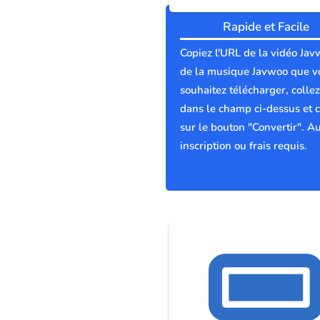
Rapide et Facile
Copiez l'URL de la vidéo Ja
de la musique Javwoo que v
souhaitez télécharger, collez
dans le champ ci-dessus et c
sur le bouton "Convertir". A
inscription ou frais requis.