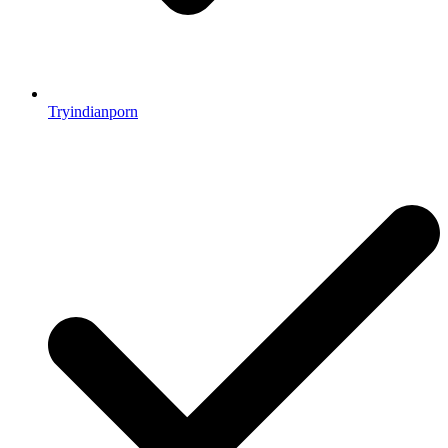
Tryindianporn