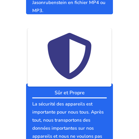
Jasonrubenstein en fichier MP4 ou
MP3.
Sûr et Propre
La sécurité des appareils est
importante pour nous tous. Après
tout, nous transportons des
données importantes sur nos
appareils et nous ne voulons pas