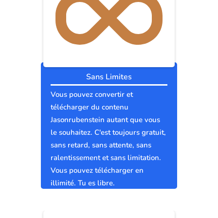
Sans Limites
Vous pouvez convertir et
télécharger du contenu
Jasonrubenstein autant que vous
le souhaitez. C'est toujours gratuit,
sans retard, sans attente, sans
ralentissement et sans limitation.
Vous pouvez télécharger en
illimité. Tu es libre.