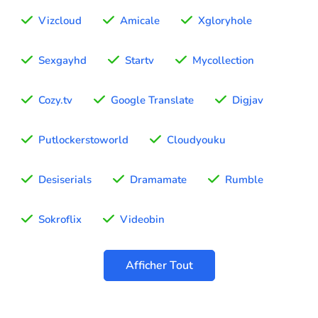
Vizcloud
Amicale
Xgloryhole
Sexgayhd
Startv
Mycollection
Cozy.tv
Google Translate
Digjav
Putlockerstoworld
Cloudyouku
Desiserials
Dramamate
Rumble
Sokroflix
Videobin
Afficher Tout