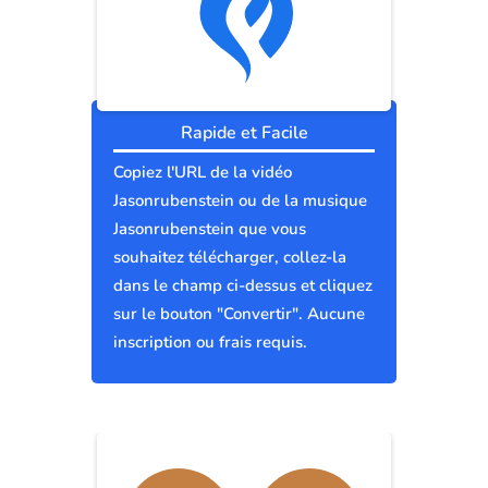
Rapide et Facile
Copiez l'URL de la vidéo
Jasonrubenstein ou de la musique
Jasonrubenstein que vous
souhaitez télécharger, collez-la
dans le champ ci-dessus et cliquez
sur le bouton "Convertir". Aucune
inscription ou frais requis.