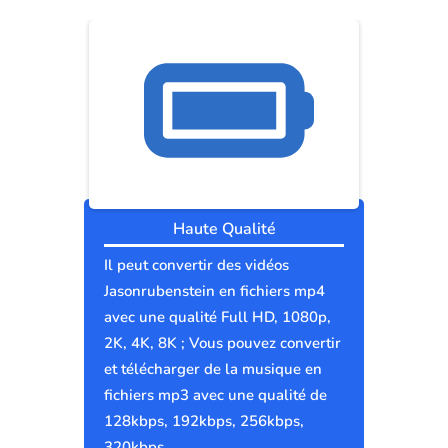
Haute Qualité
Il peut convertir des vidéos
Jasonrubenstein en fichiers mp4
avec une qualité Full HD, 1080p,
2K, 4K, 8K ; Vous pouvez convertir
et télécharger de la musique en
fichiers mp3 avec une qualité de
128kbps, 192kbps, 256kbps,
320kbps.