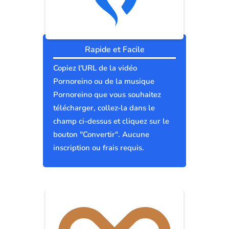
Rapide et Facile
Copiez l'URL de la vidéo
Pornoreino ou de la musique
Pornoreino que vous souhaitez
télécharger, collez-la dans le
champ ci-dessus et cliquez sur le
bouton "Convertir". Aucune
inscription ou frais requis.