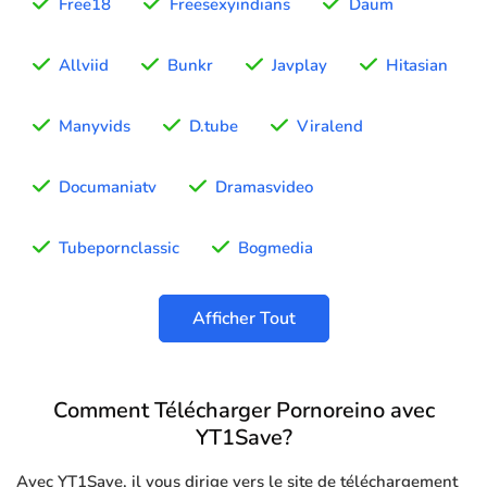
Free18
Freesexyindians
Daum
Allviid
Bunkr
Javplay
Hitasian
Manyvids
D.tube
Viralend
Documaniatv
Dramasvideo
Tubepornclassic
Bogmedia
Afficher Tout
Comment Télécharger Pornoreino avec
YT1Save?
Avec YT1Save, il vous dirige vers le site de téléchargement