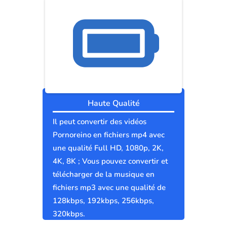
Haute Qualité
Il peut convertir des vidéos
Pornoreino en fichiers mp4 avec
une qualité Full HD, 1080p, 2K,
4K, 8K ; Vous pouvez convertir et
télécharger de la musique en
fichiers mp3 avec une qualité de
128kbps, 192kbps, 256kbps,
320kbps.