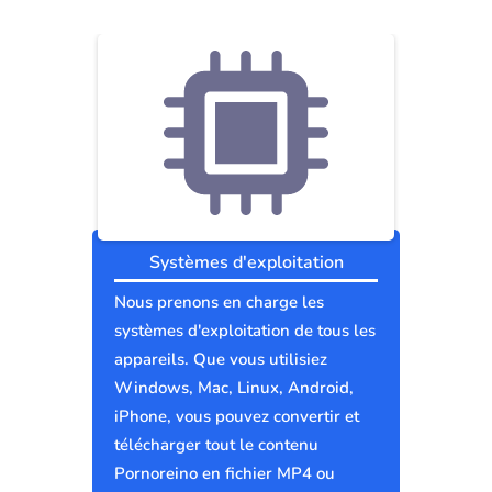
Systèmes d'exploitation
Nous prenons en charge les
systèmes d'exploitation de tous les
appareils. Que vous utilisiez
Windows, Mac, Linux, Android,
iPhone, vous pouvez convertir et
télécharger tout le contenu
Pornoreino en fichier MP4 ou