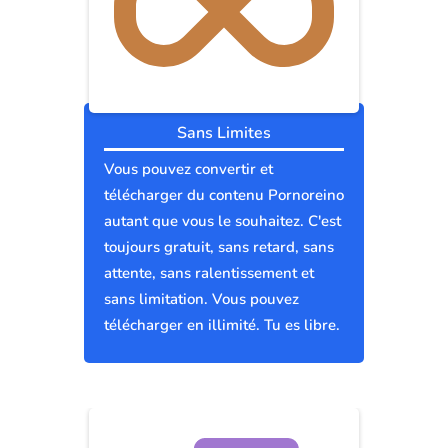
Sans Limites
Vous pouvez convertir et
télécharger du contenu Pornoreino
autant que vous le souhaitez. C'est
toujours gratuit, sans retard, sans
attente, sans ralentissement et
sans limitation. Vous pouvez
télécharger en illimité. Tu es libre.