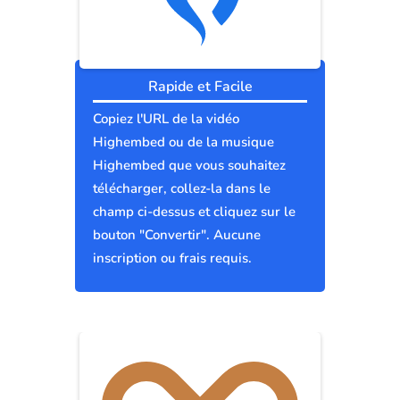
Rapide et Facile
Copiez l'URL de la vidéo
Highembed ou de la musique
Highembed que vous souhaitez
télécharger, collez-la dans le
champ ci-dessus et cliquez sur le
bouton "Convertir". Aucune
inscription ou frais requis.