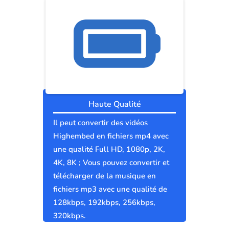
Haute Qualité
Il peut convertir des vidéos
Highembed en fichiers mp4 avec
une qualité Full HD, 1080p, 2K,
4K, 8K ; Vous pouvez convertir et
télécharger de la musique en
fichiers mp3 avec une qualité de
128kbps, 192kbps, 256kbps,
320kbps.