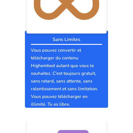
Sans Limites
Vous pouvez convertir et
télécharger du contenu
Highembed autant que vous le
souhaitez. C'est toujours gratuit,
sans retard, sans attente, sans
ralentissement et sans limitation.
Vous pouvez télécharger en
illimité. Tu es libre.