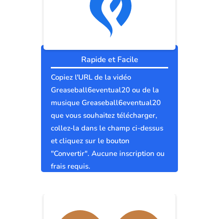
Rapide et Facile
Copiez l'URL de la vidéo
Greaseball6eventual20 ou de la
musique Greaseball6eventual20
que vous souhaitez télécharger,
collez-la dans le champ ci-dessus
et cliquez sur le bouton
"Convertir". Aucune inscription ou
frais requis.