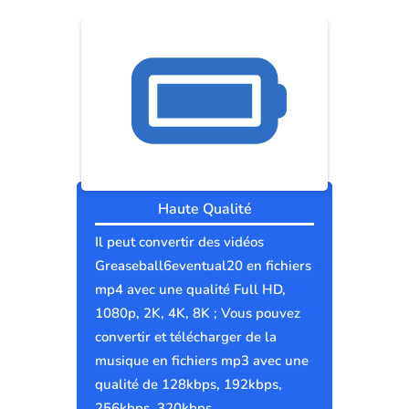
Haute Qualité
Il peut convertir des vidéos
Greaseball6eventual20 en fichiers
mp4 avec une qualité Full HD,
1080p, 2K, 4K, 8K ; Vous pouvez
convertir et télécharger de la
musique en fichiers mp3 avec une
qualité de 128kbps, 192kbps,
256kbps, 320kbps.