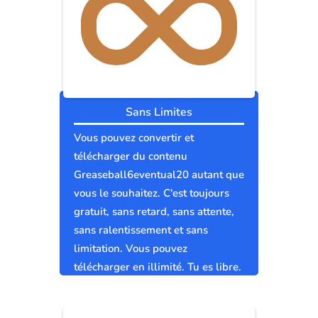
Sans Limites
Vous pouvez convertir et
télécharger du contenu
Greaseball6eventual20 autant que
vous le souhaitez. C'est toujours
gratuit, sans retard, sans attente,
sans ralentissement et sans
limitation. Vous pouvez
télécharger en illimité. Tu es libre.