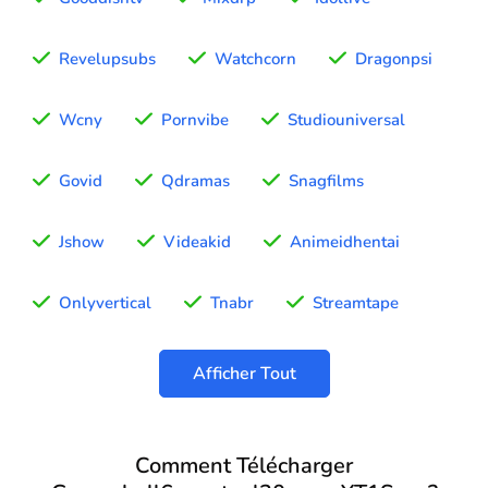
Revelupsubs
Watchcorn
Dragonpsi
Wcny
Pornvibe
Studiouniversal
Govid
Qdramas
Snagfilms
Jshow
Videakid
Animeidhentai
Onlyvertical
Tnabr
Streamtape
Afficher Tout
Comment Télécharger