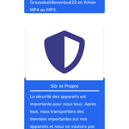
Greaseball6eventual20 en fichier
MP4 ou MP3.
Sûr et Propre
La sécurité des appareils est
importante pour nous tous. Après
tout, nous transportons des
données importantes sur nos
appareils et nous ne voulons pas