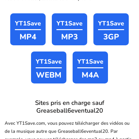
YT1Save
YT1Save
YT1Save
MP4
MP3
3GP
YT1Save
YT1Save
WEBM
M4A
Sites pris en charge sauf
Greaseball6eventual20
Avec YT1Save.com, vous pouvez télécharger des vidéos ou
de la musique autre que Greaseball6eventual20. Par