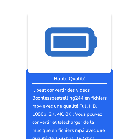
Haute Qualité
Il peut convertir des vidéos
Boonlessbestselling244 en fichiers
mp4 avec une qualité Full HD,
1080p, 2K, 4K, 8K ; Vous pouvez
convertir et télécharger de la
musique en fichiers mp3 avec une
qualité de 128kbps, 192kbps,