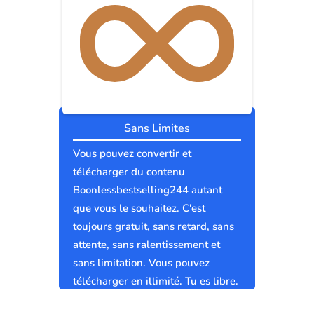
Sans Limites
Vous pouvez convertir et
télécharger du contenu
Boonlessbestselling244 autant
que vous le souhaitez. C'est
toujours gratuit, sans retard, sans
attente, sans ralentissement et
sans limitation. Vous pouvez
télécharger en illimité. Tu es libre.