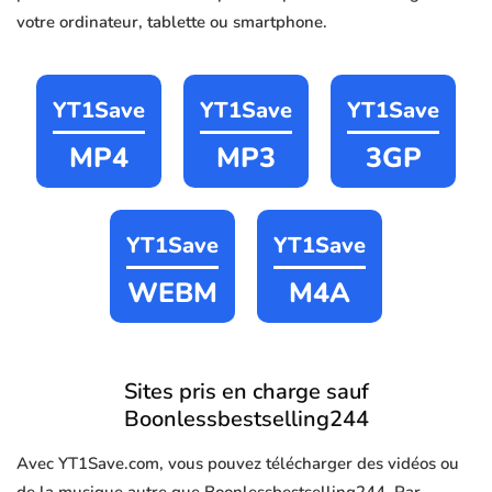
votre ordinateur, tablette ou smartphone.
YT1Save
YT1Save
YT1Save
MP4
MP3
3GP
YT1Save
YT1Save
WEBM
M4A
Sites pris en charge sauf
Boonlessbestselling244
Avec YT1Save.com, vous pouvez télécharger des vidéos ou