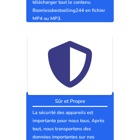
télécharger tout le contenu
Boonlessbestselling244 en fichier
MP4 ou MP3.
Sûr et Propre
La sécurité des appareils est
importante pour nous tous. Après
tout, nous transportons des
données importantes sur nos