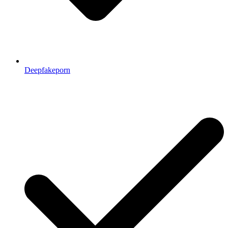
Deepfakeporn