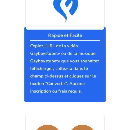
Rapide et Facile
Copiez l'URL de la vidéo
Gayboystubetv ou de la musique
Gayboystubetv que vous souhaitez
télécharger, collez-la dans le
champ ci-dessus et cliquez sur le
bouton "Convertir". Aucune
inscription ou frais requis.