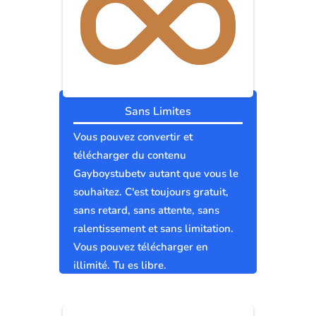
Sans Limites
Vous pouvez convertir et
télécharger du contenu
Gayboystubetv autant que vous le
souhaitez. C'est toujours gratuit,
sans retard, sans attente, sans
ralentissement et sans limitation.
Vous pouvez télécharger en
illimité. Tu es libre.