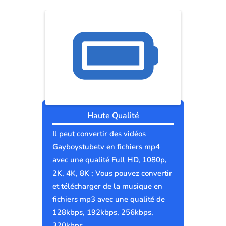
Haute Qualité
Il peut convertir des vidéos
Gayboystubetv en fichiers mp4
avec une qualité Full HD, 1080p,
2K, 4K, 8K ; Vous pouvez convertir
et télécharger de la musique en
fichiers mp3 avec une qualité de
128kbps, 192kbps, 256kbps,
320kbps.