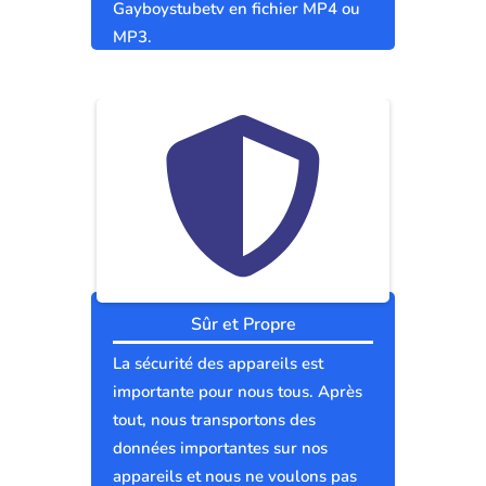
Gayboystubetv en fichier MP4 ou
MP3.
Sûr et Propre
La sécurité des appareils est
importante pour nous tous. Après
tout, nous transportons des
données importantes sur nos
appareils et nous ne voulons pas