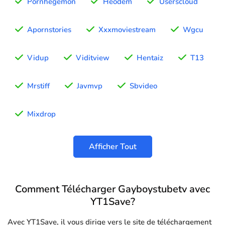
Pornhegemon
Heodem
Userscloud
Apornstories
Xxxmoviestream
Wgcu
Vidup
Viditview
Hentaiz
T13
Mrstiff
Javmvp
Sbvideo
Mixdrop
Afficher Tout
Comment Télécharger Gayboystubetv avec
YT1Save?
Avec YT1Save, il vous dirige vers le site de téléchargement