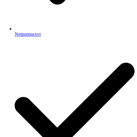
Netpornsexvr