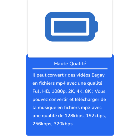
Haute Qualité
Il peut convertir des vidéos Eegay
en fichiers mp4 avec une qualité
Full HD, 1080p, 2K, 4K, 8K ; Vous
pouvez convertir et télécharger de
la musique en fichiers mp3 avec
une qualité de 128kbps, 192kbps,
256kbps, 320kbps.