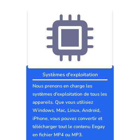
Systèmes d'exploitation
Nous prenons en charge les
systèmes d'exploitation de tous les
appareils. Que vous utilisiez
Windows, Mac, Linux, Android,
iPhone, vous pouvez convertir et
télécharger tout le contenu Eegay
en fichier MP4 ou MP3.