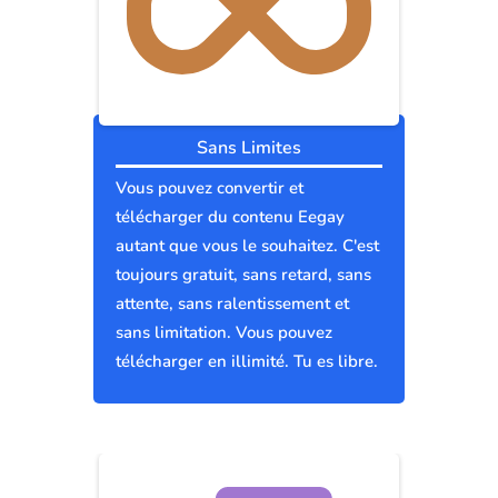
Sans Limites
Vous pouvez convertir et
télécharger du contenu Eegay
autant que vous le souhaitez. C'est
toujours gratuit, sans retard, sans
attente, sans ralentissement et
sans limitation. Vous pouvez
télécharger en illimité. Tu es libre.