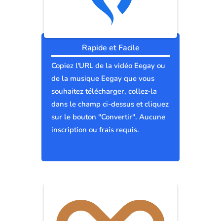
Rapide et Facile
Copiez l'URL de la vidéo Eegay ou
de la musique Eegay que vous
souhaitez télécharger, collez-la
dans le champ ci-dessus et cliquez
sur le bouton "Convertir". Aucune
inscription ou frais requis.