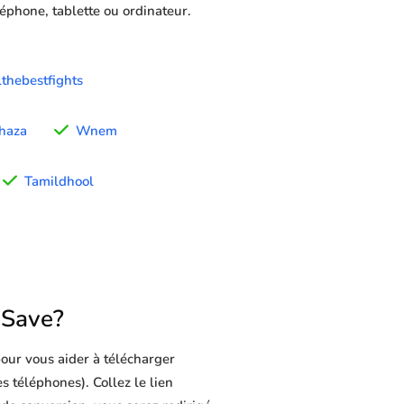
léphone, tablette ou ordinateur.
lthebestfights
haza
Wnem
Tamildhool
1Save?
our vous aider à télécharger
s téléphones). Collez le lien