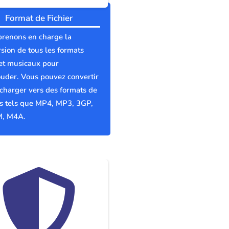
Format de Fichier
prenons en charge la
sion de tous les formats
et musicaux pour
uder. Vous pouvez convertir
écharger vers des formats de
rs tels que MP4, MP3, 3GP,
, M4A.