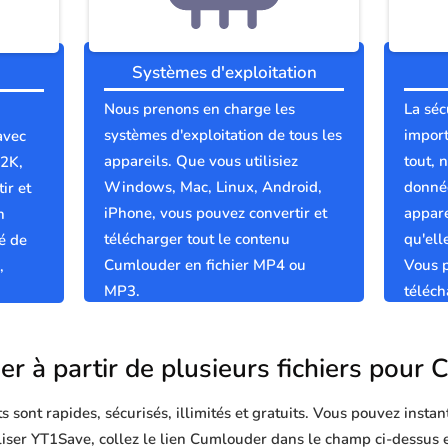
Systèmes d'exploitation
Nous prenons en charge les
La séc
systèmes d'exploitation de tous les
import
avec
appareils. Que vous utilisiez
tout, 
 2K,
Windows, Mac, Linux, Android,
donnée
ir et
iPhone, vous pouvez convertir et
appare
n
télécharger tout le contenu
qu'el
é de
Cumlouder en fichier MP4 ou
Vous p
,
MP3.
téléc
et pro
er à partir de plusieurs fichiers pour
sont rapides, sécurisés, illimités et gratuits. Vous pouvez instan
tiliser YT1Save, collez le lien Cumlouder dans le champ ci-dessus 