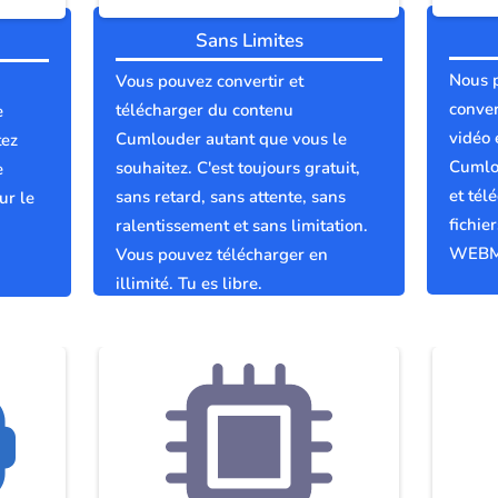
Sans Limites
Nous 
Vous pouvez convertir et
conver
télécharger du contenu
e
vidéo 
Cumlouder autant que vous le
tez
Cumlo
souhaitez. C'est toujours gratuit,
e
et tél
sans retard, sans attente, sans
ur le
fichie
ralentissement et sans limitation.
WEBM
Vous pouvez télécharger en
illimité. Tu es libre.