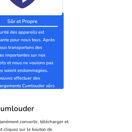
Sûr et Propre
urité des appareils est
ante pour nous tous. Après
nous transportons des
s importantes sur nos
ils et nous ne voulons pas
les soient endommagées.
ouvez effectuer des
hargements Cumlouder sûrs
pres sans virus.
 Cumlouder
tanément convertir, télécharger et
et cliquez sur le bouton de