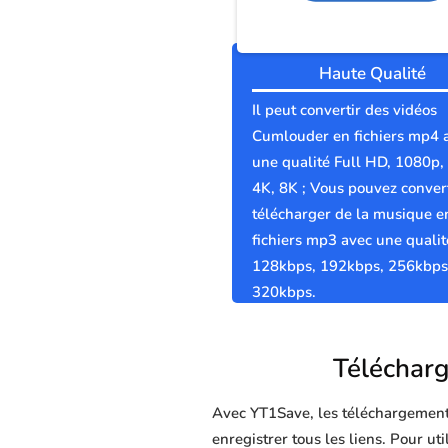
Haute Qualité
Il peut convertir des vidéos
Cumlouder en fichiers mp4 
une qualité Full HD, 1080p,
4K, 8K ; Vous pouvez convert
télécharger de la musique e
fichiers mp3 avec une qualit
128kbps, 192kbps, 256kbps
320kbps.
Télécharg
Avec YT1Save, les téléchargements 
enregistrer tous les liens. Pour u