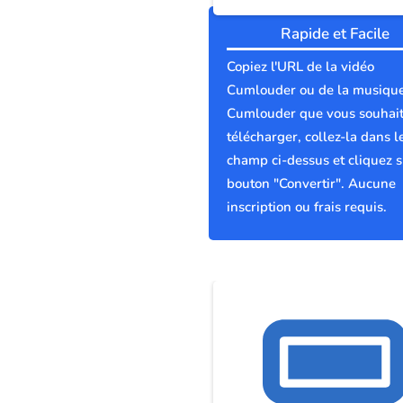
Rapide et Facile
Copiez l'URL de la vidéo
Cumlouder ou de la musiqu
Cumlouder que vous souhai
télécharger, collez-la dans l
champ ci-dessus et cliquez s
bouton "Convertir". Aucune
inscription ou frais requis.