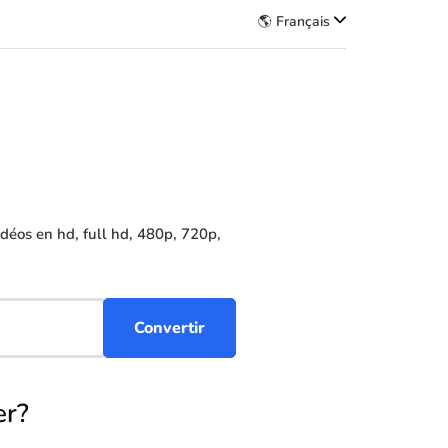
🌎 Français
éos en hd, full hd, 480p, 720p,
er?