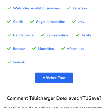
Watchdesperatehousewives
Fansteek
Genfk
Gogoanimeonline
Jetv
Pandamovie
Kshowonline
Taxitv
Ikshow
Moevideo
Vfcomplet
Javdisk
Afficher Tout
Comment Télécharger Dsex avec YT1Save?