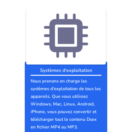
Systèmes d'exploitation
Nous prenons en charge les
systèmes d'exploitation de tous les
appareils. Que vous utilisiez
Windows, Mac, Linux, Android,
iPhone, vous pouvez convertir et
télécharger tout le contenu Dsex
en fichier MP4 ou MP3.