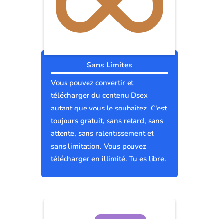
Sans Limites
Vous pouvez convertir et
télécharger du contenu Dsex
autant que vous le souhaitez. C'est
toujours gratuit, sans retard, sans
attente, sans ralentissement et
sans limitation. Vous pouvez
télécharger en illimité. Tu es libre.