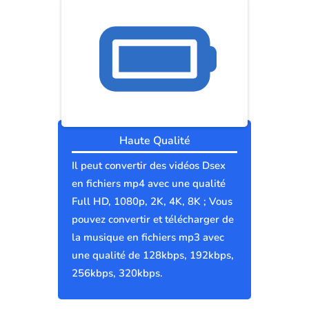
Haute Qualité
Il peut convertir des vidéos Dsex
en fichiers mp4 avec une qualité
Full HD, 1080p, 2K, 4K, 8K ; Vous
pouvez convertir et télécharger de
la musique en fichiers mp3 avec
une qualité de 128kbps, 192kbps,
256kbps, 320kbps.