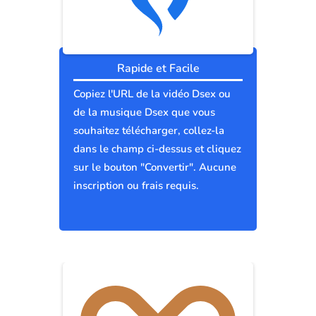
Rapide et Facile
Copiez l'URL de la vidéo Dsex ou
de la musique Dsex que vous
souhaitez télécharger, collez-la
dans le champ ci-dessus et cliquez
sur le bouton "Convertir". Aucune
inscription ou frais requis.