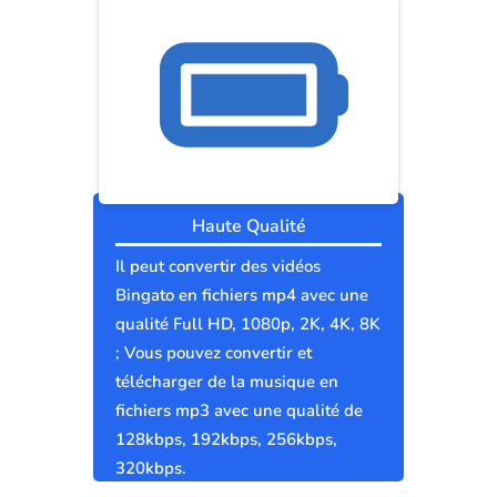
Haute Qualité
Il peut convertir des vidéos
Bingato en fichiers mp4 avec une
qualité Full HD, 1080p, 2K, 4K, 8K
; Vous pouvez convertir et
télécharger de la musique en
fichiers mp3 avec une qualité de
128kbps, 192kbps, 256kbps,
320kbps.