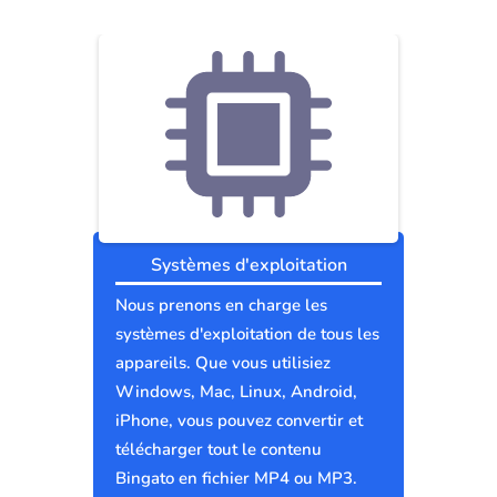
Systèmes d'exploitation
Nous prenons en charge les
systèmes d'exploitation de tous les
appareils. Que vous utilisiez
Windows, Mac, Linux, Android,
iPhone, vous pouvez convertir et
télécharger tout le contenu
Bingato en fichier MP4 ou MP3.