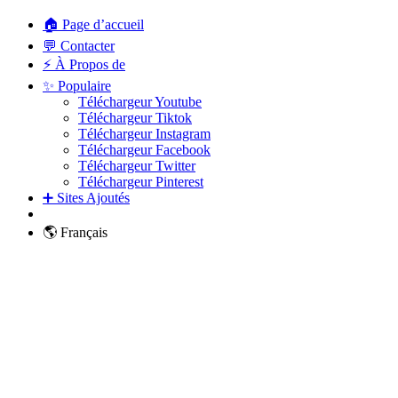
🏠 Page d’accueil
💬 Contacter
⚡ À Propos de
✨ Populaire
Téléchargeur Youtube
Téléchargeur Tiktok
Téléchargeur Instagram
Téléchargeur Facebook
Téléchargeur Twitter
Téléchargeur Pinterest
➕ Sites Ajoutés
🌎 Français