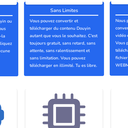
Sans Limites
Nous 
Vous pouvez convertir et
yin ou
conver
télécharger du contenu Douyin
ous
vidéo 
autant que vous le souhaitez. C'est
-la
Vous p
toujours gratuit, sans retard, sans
liquez
téléch
attente, sans ralentissement et
ucune
fichie
sans limitation. Vous pouvez
WEBM
télécharger en illimité. Tu es libre.