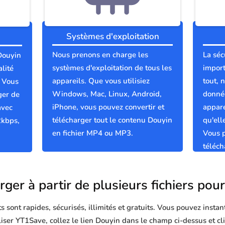
Systèmes d'exploitation
Nous prenons en charge les
La séc
 Douyin
systèmes d'exploitation de tous les
import
lité
appareils. Que vous utilisiez
tout, 
; Vous
Windows, Mac, Linux, Android,
donnée
ger de
iPhone, vous pouvez convertir et
appare
avec
télécharger tout le contenu Douyin
qu'el
2kbps,
en fichier MP4 ou MP3.
Vous p
téléch
propre
rger à partir de plusieurs fichiers pou
sont rapides, sécurisés, illimités et gratuits. Vous pouvez instan
iliser YT1Save, collez le lien Douyin dans le champ ci-dessus et c