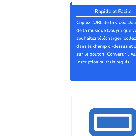
Rapide et Facile
Copiez l'URL de la vidéo Dou
de la musique Douyin que v
souhaitez télécharger, collez
dans le champ ci-dessus et c
sur le bouton "Convertir". A
inscription ou frais requis.