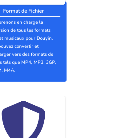
Format de Fichier
prenons en charge la
sion de tous les formats
et musicaux pour Douyin.
ouvez convertir et
arger vers des formats de
rs tels que MP4, MP3, 3GP,
, M4A.