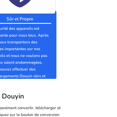
Sûr et Propre
urité des appareils est
ante pour nous tous. Après
nous transportons des
s importantes sur nos
ils et nous ne voulons pas
les soient endommagées.
ouvez effectuer des
argements Douyin sûrs et
s sans virus.
r Douyin
tanément convertir, télécharger et
liquez sur le bouton de conversion.