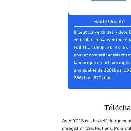
Haute Qualité
Il peut convertir des vidéos
en fichiers mp4 avec une qua
Full HD, 1080p, 2K, 4K, 8K 
pouvez convertir et téléchar
la musique en fichiers mp3 
une qualité de 128kbps, 19
256kbps, 320kbps.
Télécha
Avec YT1Save, les téléchargements 
enregistrer tous les liens. Pour ut