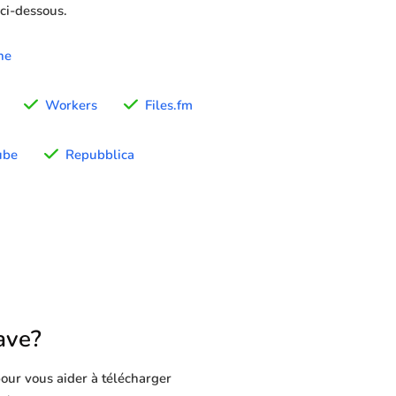
 ci-dessous.
ne
Workers
Files.fm
ube
Repubblica
ave?
our vous aider à télécharger