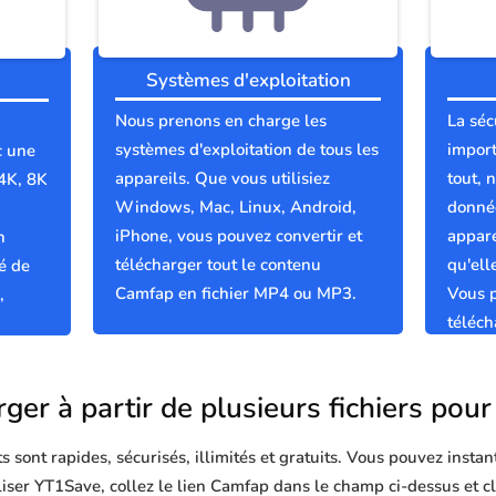
Systèmes d'exploitation
Nous prenons en charge les
La séc
systèmes d'exploitation de tous les
import
c une
appareils. Que vous utilisiez
tout, 
 4K, 8K
Windows, Mac, Linux, Android,
donnée
iPhone, vous pouvez convertir et
appare
n
télécharger tout le contenu
qu'el
é de
Camfap en fichier MP4 ou MP3.
Vous p
,
téléc
propre
ger à partir de plusieurs fichiers po
sont rapides, sécurisés, illimités et gratuits. Vous pouvez instan
tiliser YT1Save, collez le lien Camfap dans le champ ci-dessus et c