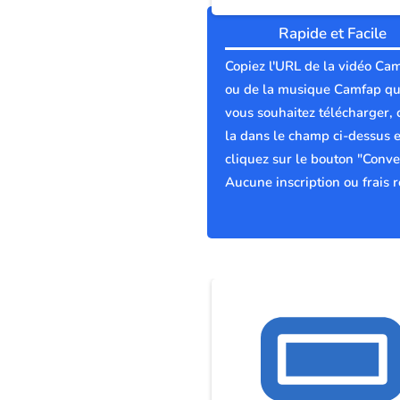
Rapide et Facile
Copiez l'URL de la vidéo Ca
ou de la musique Camfap q
vous souhaitez télécharger, 
la dans le champ ci-dessus e
cliquez sur le bouton "Conver
Aucune inscription ou frais r