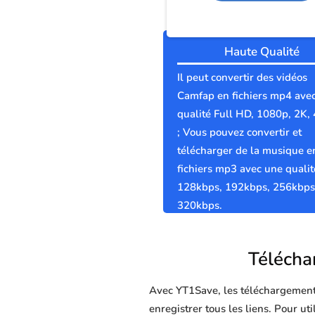
Haute Qualité
Il peut convertir des vidéos
Camfap en fichiers mp4 ave
qualité Full HD, 1080p, 2K,
; Vous pouvez convertir et
télécharger de la musique e
fichiers mp3 avec une qualit
128kbps, 192kbps, 256kbps
320kbps.
Téléchar
Avec YT1Save, les téléchargements 
enregistrer tous les liens. Pour u