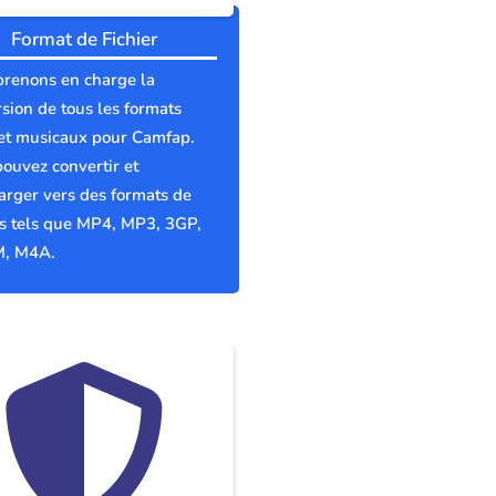
Format de Fichier
prenons en charge la
sion de tous les formats
et musicaux pour Camfap.
ouvez convertir et
arger vers des formats de
rs tels que MP4, MP3, 3GP,
, M4A.