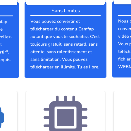
Sans Limites
Nous 
Vous pouvez convertir et
mfap
conver
télécharger du contenu Camfap
ue
vidéo 
autant que vous le souhaitez. C'est
collez-
Vous p
toujours gratuit, sans retard, sans
t
téléch
attente, sans ralentissement et
tir".
fichie
sans limitation. Vous pouvez
equis.
WEBM
télécharger en illimité. Tu es libre.