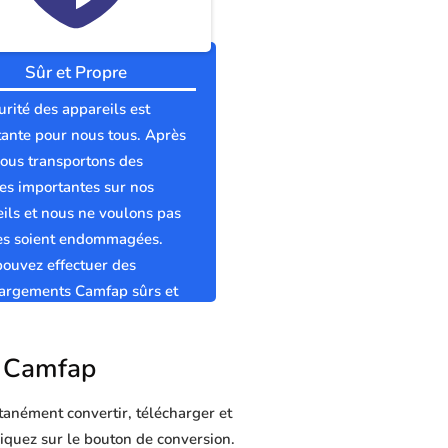
Sûr et Propre
urité des appareils est
ante pour nous tous. Après
nous transportons des
s importantes sur nos
ils et nous ne voulons pas
les soient endommagées.
ouvez effectuer des
hargements Camfap sûrs et
s sans virus.
ur Camfap
tanément convertir, télécharger et
liquez sur le bouton de conversion.