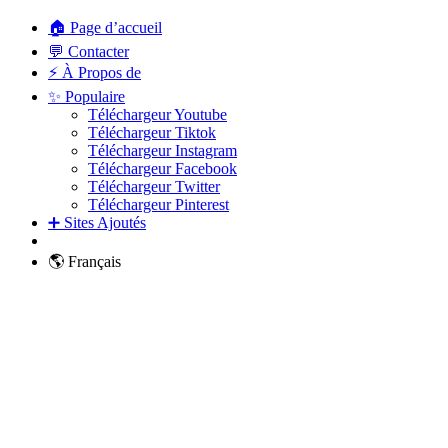
🏠 Page d’accueil
💬 Contacter
⚡ À Propos de
✨ Populaire
Téléchargeur Youtube
Téléchargeur Tiktok
Téléchargeur Instagram
Téléchargeur Facebook
Téléchargeur Twitter
Téléchargeur Pinterest
➕ Sites Ajoutés
🌎 Français