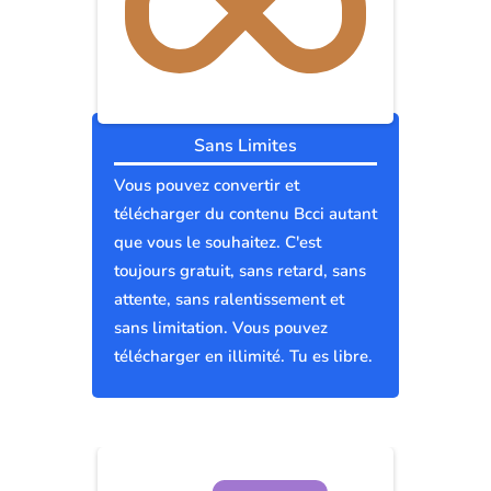
Sans Limites
Vous pouvez convertir et
télécharger du contenu Bcci autant
que vous le souhaitez. C'est
toujours gratuit, sans retard, sans
attente, sans ralentissement et
sans limitation. Vous pouvez
télécharger en illimité. Tu es libre.