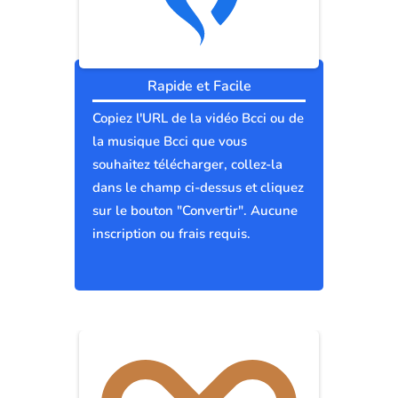
Rapide et Facile
Copiez l'URL de la vidéo Bcci ou de
la musique Bcci que vous
souhaitez télécharger, collez-la
dans le champ ci-dessus et cliquez
sur le bouton "Convertir". Aucune
inscription ou frais requis.