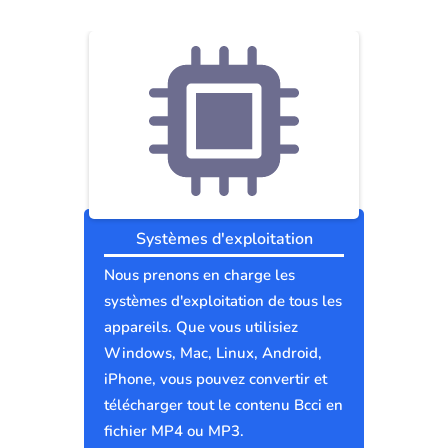
Systèmes d'exploitation
Nous prenons en charge les
systèmes d'exploitation de tous les
appareils. Que vous utilisiez
Windows, Mac, Linux, Android,
iPhone, vous pouvez convertir et
télécharger tout le contenu Bcci en
fichier MP4 ou MP3.