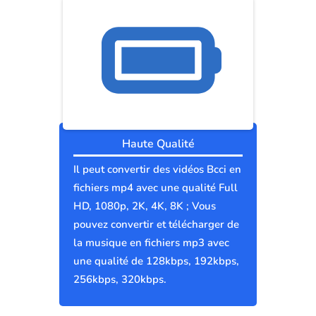
Haute Qualité
Il peut convertir des vidéos Bcci en
fichiers mp4 avec une qualité Full
HD, 1080p, 2K, 4K, 8K ; Vous
pouvez convertir et télécharger de
la musique en fichiers mp3 avec
une qualité de 128kbps, 192kbps,
256kbps, 320kbps.