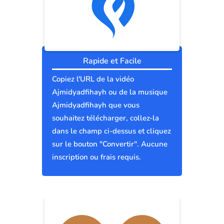
Rapide et Facile
Copiez l'URL de la vidéo
Ajmidyadfihayh ou de la musique
Ajmidyadfihayh que vous
souhaitez télécharger, collez-la
dans le champ ci-dessus et cliquez
sur le bouton "Convertir". Aucune
inscription ou frais requis.