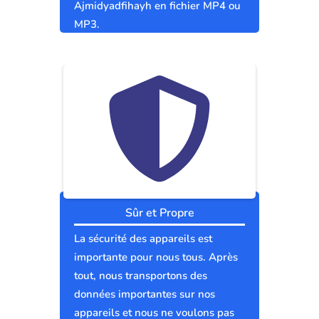
Ajmidyadfihayh en fichier MP4 ou
MP3.
Sûr et Propre
La sécurité des appareils est
importante pour nous tous. Après
tout, nous transportons des
données importantes sur nos
appareils et nous ne voulons pas