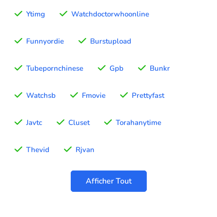
Ytimg
Watchdoctorwhoonline
Funnyordie
Burstupload
Tubepornchinese
Gpb
Bunkr
Watchsb
Fmovie
Prettyfast
Javtc
Cluset
Torahanytime
Thevid
Rjvan
Afficher Tout