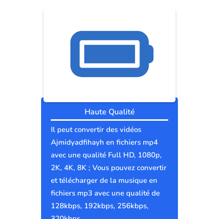
Haute Qualité
Il peut convertir des vidéos
Ajmidyadfihayh en fichiers mp4
avec une qualité Full HD, 1080p,
2K, 4K, 8K ; Vous pouvez convertir
et télécharger de la musique en
fichiers mp3 avec une qualité de
128kbps, 192kbps, 256kbps,
320kbps.