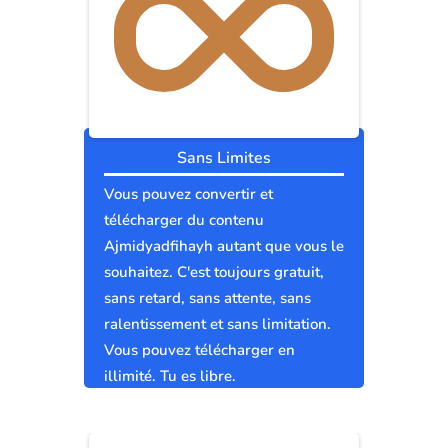
Sans Limites
Vous pouvez convertir et
télécharger du contenu
Ajmidyadfihayh autant que vous le
souhaitez. C'est toujours gratuit,
sans retard, sans attente, sans
ralentissement et sans limitation.
Vous pouvez télécharger en
illimité. Tu es libre.