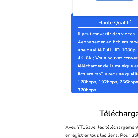
Haute Qualité
Il peut convertir des vidéos
Aephanemer en fichiers mp
une qualité Full HD, 1080p,
4K, 8K ; Vous pouvez convert
télécharger de la musique e
fichiers mp3 avec une qualit
128kbps, 192kbps, 256kbps
320kbps.
Télécharge
Avec YT1Save, les téléchargements 
enregistrer tous les liens. Pour u