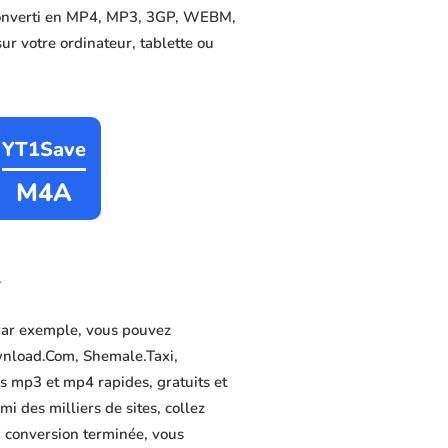
é converti en MP4, MP3, 3GP, WEBM,
sur votre ordinateur, tablette ou
YT1Save
M4A
r
Par exemple, vous pouvez
wnload.Com, Shemale.Taxi,
s mp3 et mp4 rapides, gratuits et
i des milliers de sites, collez
a conversion terminée, vous