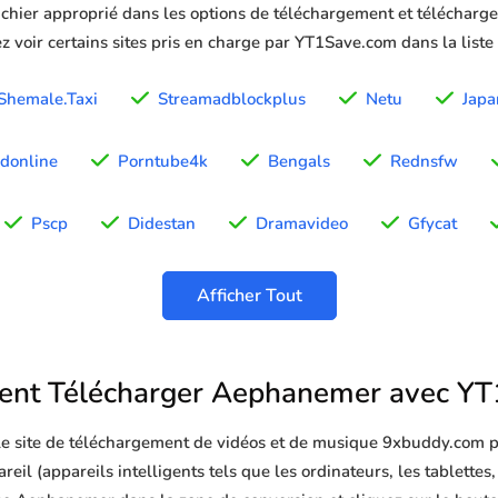
ichier approprié dans les options de téléchargement et télécharger
z voir certains sites pris en charge par YT1Save.com dans la liste
Shemale.Taxi
Streamadblockplus
Netu
Japa
donline
Porntube4k
Bengals
Rednsfw
Pscp
Didestan
Dramavideo
Gfycat
Afficher Tout
nt Télécharger Aephanemer avec YT
 le site de téléchargement de vidéos et de musique 9xbuddy.com p
l (appareils intelligents tels que les ordinateurs, les tablettes, 