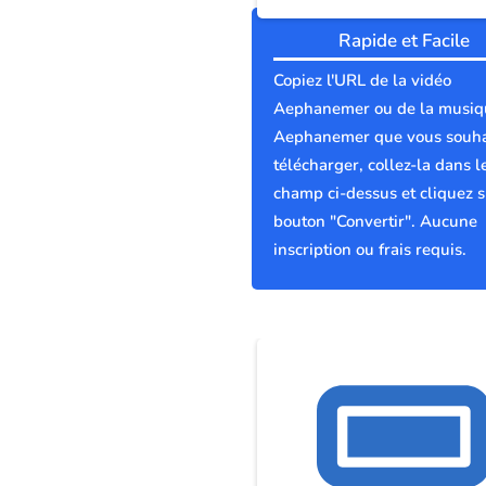
Rapide et Facile
Copiez l'URL de la vidéo
Aephanemer ou de la musiq
Aephanemer que vous souha
télécharger, collez-la dans l
champ ci-dessus et cliquez s
bouton "Convertir". Aucune
inscription ou frais requis.