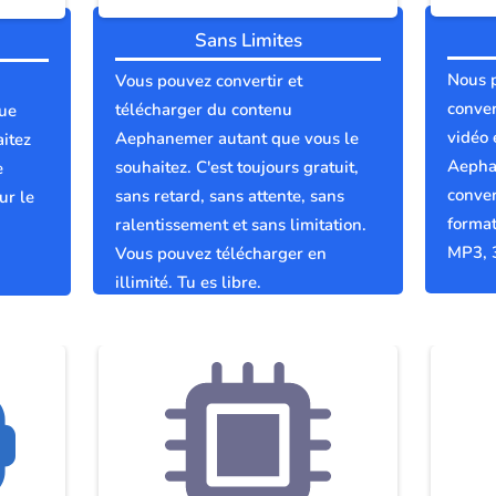
Sans Limites
Nous 
Vous pouvez convertir et
conver
télécharger du contenu
ue
vidéo 
Aephanemer autant que vous le
itez
Aepha
souhaitez. C'est toujours gratuit,
e
conver
sans retard, sans attente, sans
ur le
format
ralentissement et sans limitation.
MP3, 
Vous pouvez télécharger en
illimité. Tu es libre.