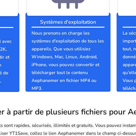
Systèmes d'exploitation
Nous prenons en charge les
La séc
systèmes d'exploitation de tous les
import
4 avec
appareils. Que vous utilisiez
tout, 
 2K,
Windows, Mac, Linux, Android,
donnée
ir et
iPhone, vous pouvez convertir et
appare
n
télécharger tout le contenu
qu'el
é de
Aephanemer en fichier MP4 ou
Vous p
,
MP3.
téléc
sûrs e
r à partir de plusieurs fichiers pour
sont rapides, sécurisés, illimités et gratuits. Vous pouvez instan
tiliser YT1Save, collez le lien Aephanemer dans le champ ci-dessus