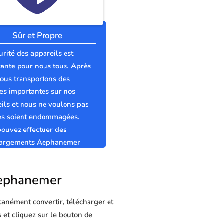
Sûr et Propre
urité des appareils est
ante pour nous tous. Après
nous transportons des
s importantes sur nos
ils et nous ne voulons pas
les soient endommagées.
ouvez effectuer des
hargements Aephanemer
t propres sans virus.
 Aephanemer
tanément convertir, télécharger et
 et cliquez sur le bouton de