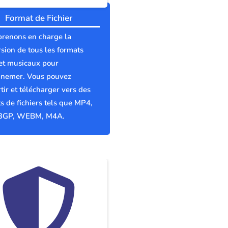
Format de Fichier
prenons en charge la
sion de tous les formats
et musicaux pour
nemer. Vous pouvez
tir et télécharger vers des
s de fichiers tels que MP4,
3GP, WEBM, M4A.