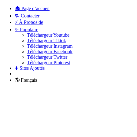
🏠 Page d’accueil
💬 Contacter
⚡ À Propos de
✨ Populaire
Téléchargeur Youtube
Téléchargeur Tiktok
Téléchargeur Instagram
Téléchargeur Facebook
Téléchargeur Twitter
Téléchargeur Pinterest
➕ Sites Ajoutés
🌎 Français