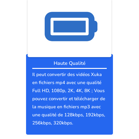
Haute Qualité
Il peut convertir des vidéos Xuka
en fichiers mp4 avec une qualité
Full HD, 1080p, 2K, 4K, 8K ; Vous
pouvez convertir et télécharger de
la musique en fichiers mp3 avec
une qualité de 128kbps, 192kbps,
256kbps, 320kbps.