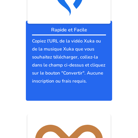
Rapide et Facile
Copiez l'URL de la vidéo Xuka ou
de la musique Xuka que vous
souhaitez télécharger, collez-la
dans le champ ci-dessus et cliquez
sur le bouton "Convertir". Aucune
inscription ou frais requis.