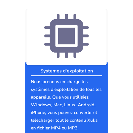
Systèmes d'exploitation
Nous prenons en charge les
systèmes d'exploitation de tous les
appareils. Que vous utilisiez
Windows, Mac, Linux, Android,
iPhone, vous pouvez convertir et
télécharger tout le contenu Xuka
en fichier MP4 ou MP3.