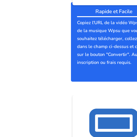
Rapide et Facile
Copiez l'URL de la vidéo Wp
de la musique Wpsu que vo
souhaitez télécharger, collez
dans le champ ci-dessus et c
sur le bouton "Convertir". A
inscription ou frais requis.