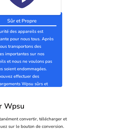
Sûr et Propre
urité des appareils est
ante pour nous tous. Après
nous transportons des
s importantes sur nos
ils et nous ne voulons pas
les soient endommagées.
ouvez effectuer des
hargements Wpsu sûrs et
s sans virus.
our Wpsu
tanément convertir, télécharger et
quez sur le bouton de conversion.