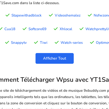
YT1Save.com dans la liste ci-dessous.
Stapewithadblock
Videoshemalez
Nsfwzon
Cua18
Softcore69
Xhlocal
Watchprettylit
Snappytv
Tiwi
Watch-series
Optimov
Afficher Tout
mment Télécharger Wpsu avec YT1Sa
 le site de téléchargement de vidéos et de musique 9xbuddy.com p
areils intelligents tels que les ordinateurs, les tablettes, les té
s la zone de conversion et cliquez sur le bouton de conversion, 