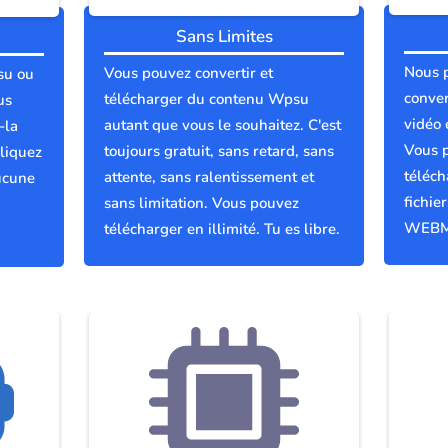
Sans Limites
Nous 
Vous pouvez convertir et
su ou
conver
télécharger du contenu Wpsu
us
vidéo
autant que vous le souhaitez. C'est
-la
Vous p
toujours gratuit, sans retard, sans
liquez
téléch
attente, sans ralentissement et
ucune
fichie
sans limitation. Vous pouvez
WEBM
télécharger en illimité. Tu es libre.