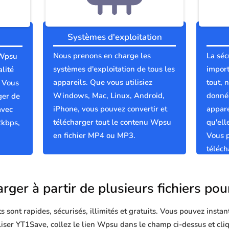
Systèmes d'exploitation
Nous prenons en charge les
La séc
 Wpsu
systèmes d'exploitation de tous les
import
lité
appareils. Que vous utilisiez
tout, 
; Vous
Windows, Mac, Linux, Android,
donnée
ger de
iPhone, vous pouvez convertir et
appare
avec
télécharger tout le contenu Wpsu
qu'el
2kbps,
en fichier MP4 ou MP3.
Vous p
téléc
propre
rger à partir de plusieurs fichiers p
sont rapides, sécurisés, illimités et gratuits. Vous pouvez instan
tiliser YT1Save, collez le lien Wpsu dans le champ ci-dessus et cli