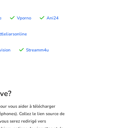
e
Vporno
Ani24
tleliarsonline
ision
Streamm4u
ve?
our vous aider à télécharger
léphones). Collez le lien source de
vous serez redirigé vers