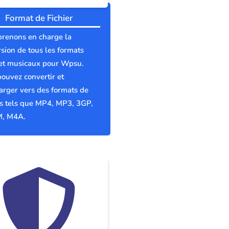
Format de Fichier
prenons en charge la
sion de tous les formats
 et musicaux pour Wpsu.
ouvez convertir et
arger vers des formats de
rs tels que MP4, MP3, 3GP,
, M4A.