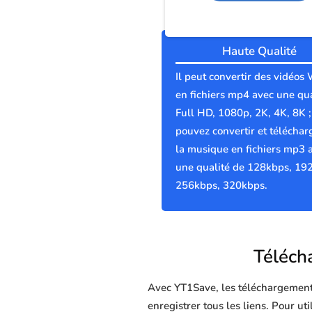
Haute Qualité
Il peut convertir des vidéos
en fichiers mp4 avec une qua
Full HD, 1080p, 2K, 4K, 8K 
pouvez convertir et téléchar
la musique en fichiers mp3 
une qualité de 128kbps, 19
256kbps, 320kbps.
Télécha
Avec YT1Save, les téléchargements 
enregistrer tous les liens. Pour u