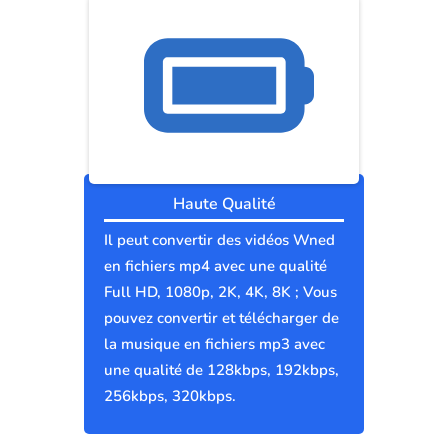
Haute Qualité
Il peut convertir des vidéos Wned
en fichiers mp4 avec une qualité
Full HD, 1080p, 2K, 4K, 8K ; Vous
pouvez convertir et télécharger de
la musique en fichiers mp3 avec
une qualité de 128kbps, 192kbps,
256kbps, 320kbps.