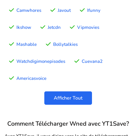
Camwhores
Javout
Ifunny
Ikshow
Jetcdn
Vipmovies
Mashable
Bollytalkies
Watchdigimonepisodes
Cuevana2
Americasvoice
Afficher Tout
Comment Télécharger Wned avec YT1Save?