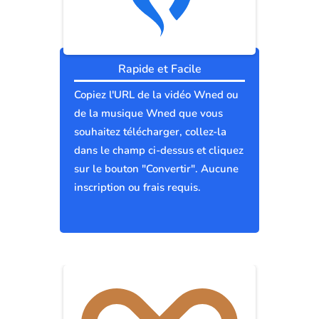
Rapide et Facile
Copiez l'URL de la vidéo Wned ou
de la musique Wned que vous
souhaitez télécharger, collez-la
dans le champ ci-dessus et cliquez
sur le bouton "Convertir". Aucune
inscription ou frais requis.