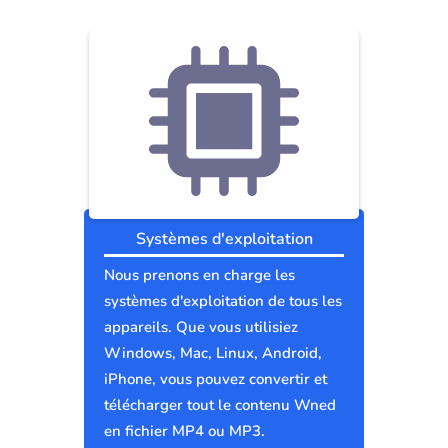
Systèmes d'exploitation
Nous prenons en charge les
systèmes d'exploitation de tous les
appareils. Que vous utilisiez
Windows, Mac, Linux, Android,
iPhone, vous pouvez convertir et
télécharger tout le contenu Wned
en fichier MP4 ou MP3.