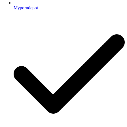
Myporndepot