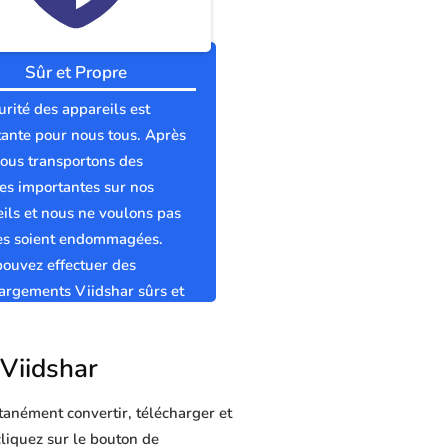
Sûr et Propre
urité des appareils est
ante pour nous tous. Après
nous transportons des
s importantes sur nos
ils et nous ne voulons pas
les soient endommagées.
ouvez effectuer des
argements Viidshar sûrs et
s sans virus.
 Viidshar
tanément convertir, télécharger et
cliquez sur le bouton de