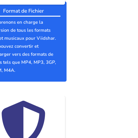
Format de Fichier
prenons en charge la
sion de tous les formats
et musicaux pour Viidshar.
ouvez convertir et
arger vers des formats de
rs tels que MP4, MP3, 3GP,
, M4A.