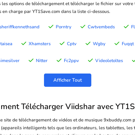
 les options de téléchargement et télécharger le fichier sur votre
is en charge par YT1Save.com dans la liste ci-dessous.
sheriffkennethsand
Porntry
Cwtvembeds
Fl
taisea
Xhamsters
Cptv
Wgby
Fuqqt
imesilver
Nitter
Fc2ppv
Videoletoltes
Afficher Tout
ent Télécharger Viidshar avec YT1
 le site de téléchargement de vidéos et de musique 9xbuddy.com p
(appareils intelligents tels que les ordinateurs, les tablettes, les 