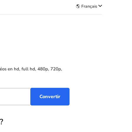
🌎 Français
os en hd, full hd, 480p, 720p,
?