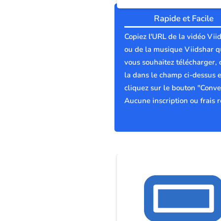
Rapide et Facile
Copiez l'URL de la vidéo Vii
ou de la musique Viidshar 
vous souhaitez télécharger, 
la dans le champ ci-dessus e
cliquez sur le bouton "Conver
Aucune inscription ou frais r