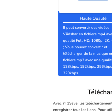
Haute Qualité
Il peut convertir des vidéos
Viidshar en fichiers mp4 av
qualité Full HD, 1080p, 2K,
; Vous pouvez convertir et
télécharger de la musique e
fichiers mp3 avec une qualit
128kbps, 192kbps, 256kbps
320kbps.
Téléchar
Avec YT1Save, les téléchargements 
enregistrer tous les liens. Pour ut