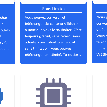
Sans Limites
Nous 
Vous pouvez convertir et
dshar
conver
télécharger du contenu Viidshar
que
vidéo 
autant que vous le souhaitez. C'est
collez-
Vous p
toujours gratuit, sans retard, sans
t
téléch
attente, sans ralentissement et
tir".
fichie
sans limitation. Vous pouvez
equis.
WEBM
télécharger en illimité. Tu es libre.