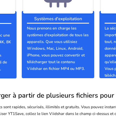
Systèmes d'exploitation
Nous prenons en charge les
La séc
systèmes d'exploitation de tous les
import
ec une
appareils. Que vous utilisiez
tout, 
 4K, 8K
Windows, Mac, Linux, Android,
donnée
iPhone, vous pouvez convertir et
appare
n
télécharger tout le contenu
qu'el
é de
Viidshar en fichier MP4 ou MP3.
Vous p
,
téléch
propre
ger à partir de plusieurs fichiers pour
sont rapides, sécurisés, illimités et gratuits. Vous pouvez instan
iliser YT1Save, collez le lien Viidshar dans le champ ci-dessus et 