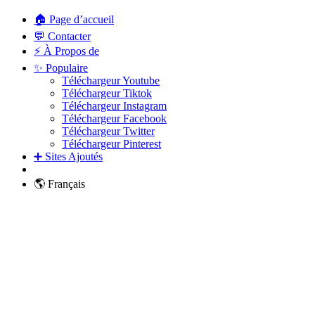
🏠 Page d’accueil
💬 Contacter
⚡ À Propos de
✨ Populaire
Téléchargeur Youtube
Téléchargeur Tiktok
Téléchargeur Instagram
Téléchargeur Facebook
Téléchargeur Twitter
Téléchargeur Pinterest
➕ Sites Ajoutés
🌎 Français