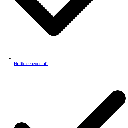
Hdfilmcehennemi1