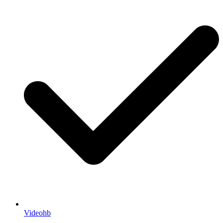
Videohb