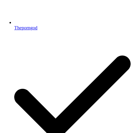
Theporngod