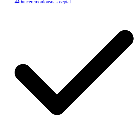
449unceremoniousnasoseptal