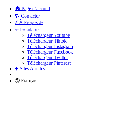
🏠 Page d’accueil
💬 Contacter
⚡ À Propos de
✨ Populaire
Téléchargeur Youtube
Téléchargeur Tiktok
Téléchargeur Instagram
Téléchargeur Facebook
Téléchargeur Twitter
Téléchargeur Pinterest
➕ Sites Ajoutés
🌎 Français