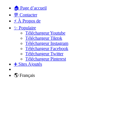
🏠 Page d’accueil
💬 Contacter
⚡ À Propos de
✨ Populaire
Téléchargeur Youtube
Téléchargeur Tiktok
Téléchargeur Instagram
Téléchargeur Facebook
Téléchargeur Twitter
Téléchargeur Pinterest
➕ Sites Ajoutés
🌎 Français