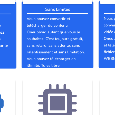
Sans Limites
Nous 
Vous pouvez convertir et
conver
télécharger du contenu
e
vidéo 
Oneupload autant que vous le
tez
Oneup
souhaitez. C'est toujours gratuit,
e
et tél
sans retard, sans attente, sans
ur le
fichie
ralentissement et sans limitation.
WEBM
Vous pouvez télécharger en
illimité. Tu es libre.