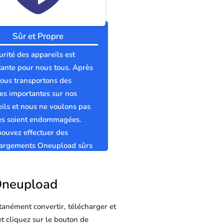
Sûr et Propre
urité des appareils est
ante pour nous tous. Après
nous transportons des
s importantes sur nos
ils et nous ne voulons pas
les soient endommagées.
ouvez effectuer des
hargements Oneupload sûrs
pres sans virus.
 Oneupload
tanément convertir, télécharger et
et cliquez sur le bouton de