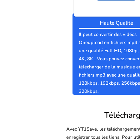
Haute Qualité
Il peut convertir des vidéos
Oneupload en fichiers mp4 
une qualité Full HD, 1080p,
4K, 8K ; Vous pouvez convert
télécharger de la musique e
fichiers mp3 avec une qualit
128kbps, 192kbps, 256kbps
320kbps.
Télécharg
Avec YT1Save, les téléchargements 
enregistrer tous les liens. Pour u