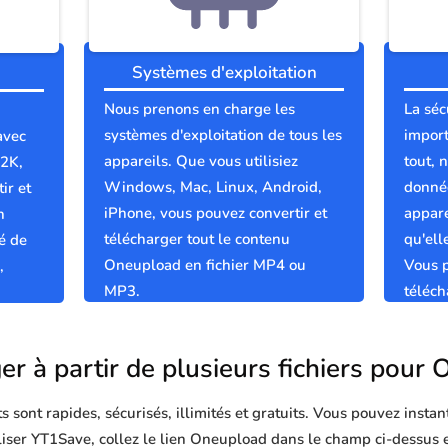
Systèmes d'exploitation
Nous prenons en charge les
La séc
systèmes d'exploitation de tous les
import
avec
appareils. Que vous utilisiez
tout, 
 2K,
Windows, Mac, Linux, Android,
donnée
ir et
iPhone, vous pouvez convertir et
appare
n
télécharger tout le contenu
qu'el
é de
Oneupload en fichier MP4 ou
Vous p
,
MP3.
téléc
et pro
er à partir de plusieurs fichiers pour
sont rapides, sécurisés, illimités et gratuits. Vous pouvez instan
tiliser YT1Save, collez le lien Oneupload dans le champ ci-dessus 