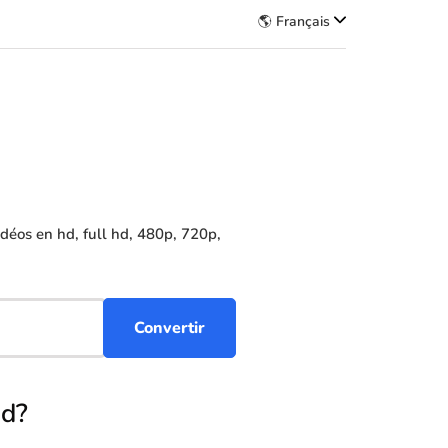
🌎 Français
éos en hd, full hd, 480p, 720p,
ad?