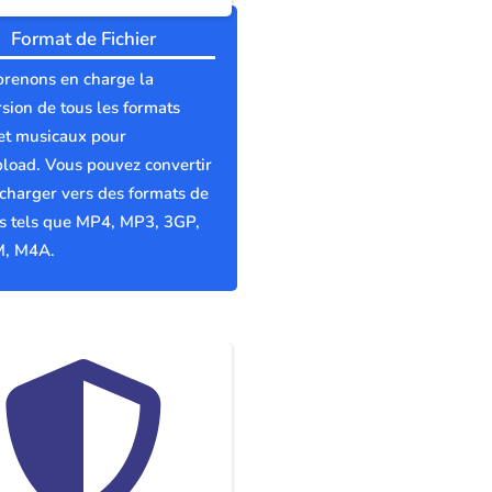
Format de Fichier
prenons en charge la
sion de tous les formats
et musicaux pour
load. Vous pouvez convertir
écharger vers des formats de
rs tels que MP4, MP3, 3GP,
, M4A.