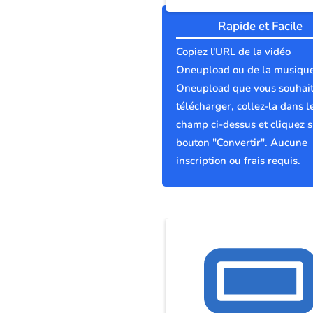
Rapide et Facile
Copiez l'URL de la vidéo
Oneupload ou de la musiqu
Oneupload que vous souhai
télécharger, collez-la dans l
champ ci-dessus et cliquez s
bouton "Convertir". Aucune
inscription ou frais requis.