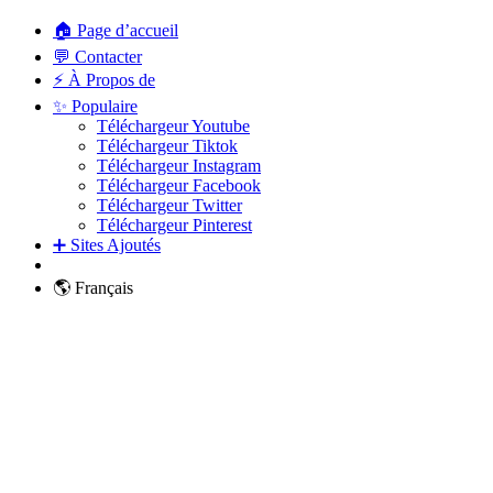
🏠 Page d’accueil
💬 Contacter
⚡ À Propos de
✨ Populaire
Téléchargeur Youtube
Téléchargeur Tiktok
Téléchargeur Instagram
Téléchargeur Facebook
Téléchargeur Twitter
Téléchargeur Pinterest
➕ Sites Ajoutés
🌎 Français