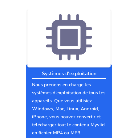
Systèmes d'exploitation
Nous prenons en charge les
systèmes d'exploitation de tous les
appareils. Que vous utilisiez
Windows, Mac, Linux, Android,
iPhone, vous pouvez convertir et
télécharger tout le contenu Myviid
en fichier MP4 ou MP3.