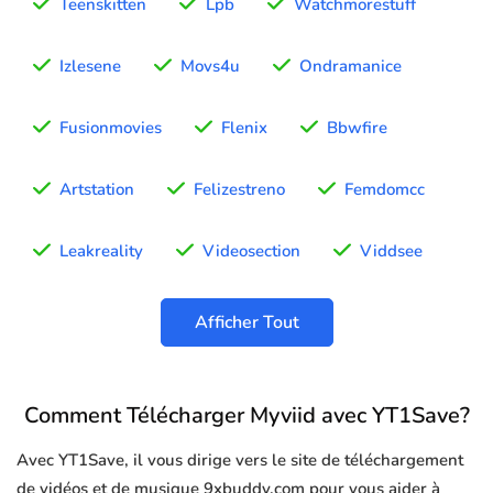
Teenskitten
Lpb
Watchmorestuff
Izlesene
Movs4u
Ondramanice
Fusionmovies
Flenix
Bbwfire
Artstation
Felizestreno
Femdomcc
Leakreality
Videosection
Viddsee
Afficher Tout
Comment Télécharger Myviid avec YT1Save?
Avec YT1Save, il vous dirige vers le site de téléchargement
de vidéos et de musique 9xbuddy.com pour vous aider à