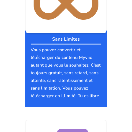
Sans Limites
Vous pouvez convertir et
télécharger du contenu Myviid
autant que vous le souhaitez. C'est
toujours gratuit, sans retard, sans
attente, sans ralentissement et
sans limitation. Vous pouvez
télécharger en illimité. Tu es libre.