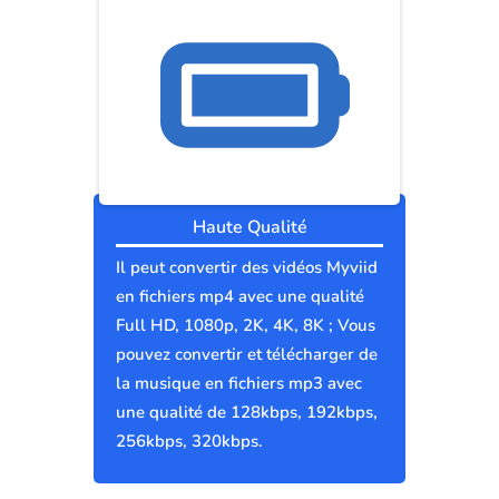
Haute Qualité
Il peut convertir des vidéos Myviid
en fichiers mp4 avec une qualité
Full HD, 1080p, 2K, 4K, 8K ; Vous
pouvez convertir et télécharger de
la musique en fichiers mp3 avec
une qualité de 128kbps, 192kbps,
256kbps, 320kbps.