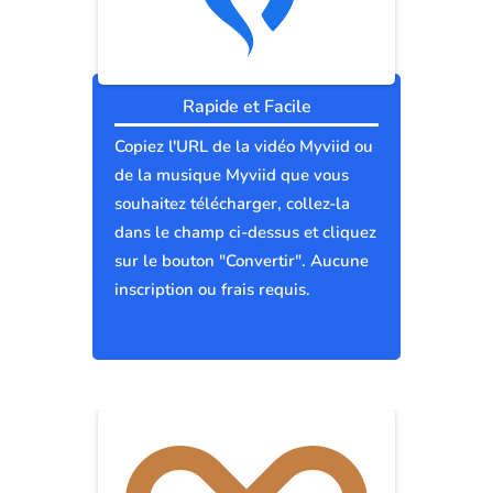
Rapide et Facile
Copiez l'URL de la vidéo Myviid ou
de la musique Myviid que vous
souhaitez télécharger, collez-la
dans le champ ci-dessus et cliquez
sur le bouton "Convertir". Aucune
inscription ou frais requis.