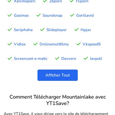
Xanimeporn
Zbporn
Fliporn
Gasimas
Soundsnap
Gorillavid
Serijehaha
Slideplayer
Hpjav
Vidlox
Onlinemultfilmy
Vkspeed5
Screencast-o-matic
Davvero
Javpoll
Afficher Tout
Comment Télécharger Mountainlake avec
YT1Save?
Avec YT1Save, il vous dirige vers le site de téléchargement