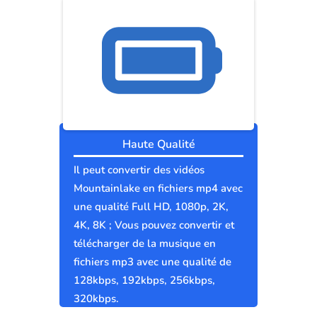
Haute Qualité
Il peut convertir des vidéos
Mountainlake en fichiers mp4 avec
une qualité Full HD, 1080p, 2K,
4K, 8K ; Vous pouvez convertir et
télécharger de la musique en
fichiers mp3 avec une qualité de
128kbps, 192kbps, 256kbps,
320kbps.