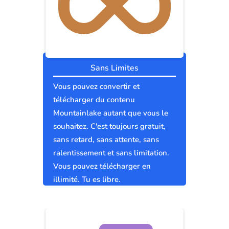
Sans Limites
Vous pouvez convertir et
télécharger du contenu
Mountainlake autant que vous le
souhaitez. C'est toujours gratuit,
sans retard, sans attente, sans
ralentissement et sans limitation.
Vous pouvez télécharger en
illimité. Tu es libre.