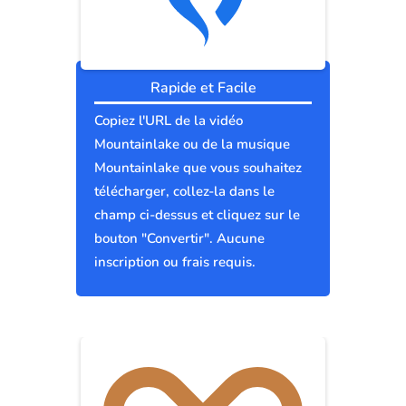
Rapide et Facile
Copiez l'URL de la vidéo
Mountainlake ou de la musique
Mountainlake que vous souhaitez
télécharger, collez-la dans le
champ ci-dessus et cliquez sur le
bouton "Convertir". Aucune
inscription ou frais requis.