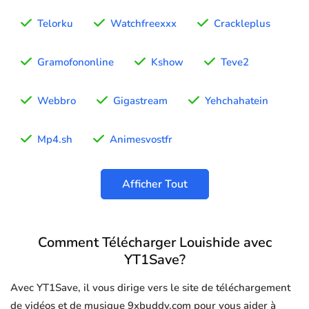
Telorku
Watchfreexxx
Crackleplus
Gramofononline
Kshow
Teve2
Webbro
Gigastream
Yehchahatein
Mp4.sh
Animesvostfr
Afficher Tout
Comment Télécharger Louishide avec
YT1Save?
Avec YT1Save, il vous dirige vers le site de téléchargement
de vidéos et de musique 9xbuddy.com pour vous aider à