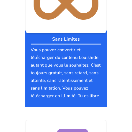
Sans Limites
Vous pouvez convertir et
télécharger du contenu Louishide
autant que vous le souhaitez. C'est
toujours gratuit, sans retard, sans
attente, sans ralentissement et
sans limitation. Vous pouvez
télécharger en illimité. Tu es libre.