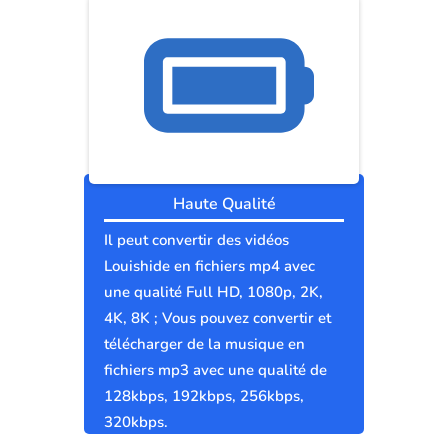
Haute Qualité
Il peut convertir des vidéos
Louishide en fichiers mp4 avec
une qualité Full HD, 1080p, 2K,
4K, 8K ; Vous pouvez convertir et
télécharger de la musique en
fichiers mp3 avec une qualité de
128kbps, 192kbps, 256kbps,
320kbps.