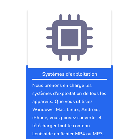
Systèmes d'exploitation
Nous prenons en charge les
systèmes d'exploitation de tous les
appareils. Que vous utilisiez
Windows, Mac, Linux, Android,
iPhone, vous pouvez convertir et
télécharger tout le contenu
Louishide en fichier MP4 ou MP3.