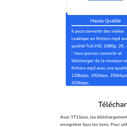
Haute Qualité
Il peut convertir des vidéos
Leaktape en fichiers mp4 av
qualité Full HD, 1080p, 2K,
; Vous pouvez convertir et
télécharger de la musique e
fichiers mp3 avec une qualit
128kbps, 192kbps, 256kbps
320kbps.
Téléchar
Avec YT1Save, les téléchargements 
enregistrer tous les liens. Pour ut