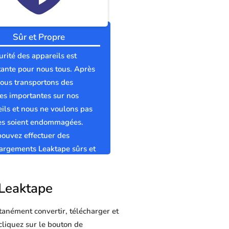
Sûr et Propre
urité des appareils est
ante pour nous tous. Après
nous transportons des
s importantes sur nos
ils et nous ne voulons pas
les soient endommagées.
ouvez effectuer des
argements Leaktape sûrs et
s sans virus.
 Leaktape
tanément convertir, télécharger et
 cliquez sur le bouton de