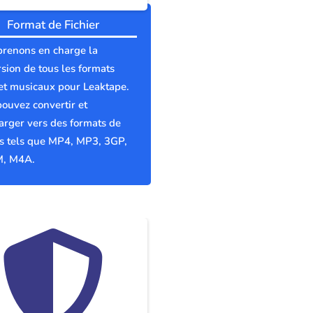
Format de Fichier
prenons en charge la
sion de tous les formats
et musicaux pour Leaktape.
ouvez convertir et
arger vers des formats de
rs tels que MP4, MP3, 3GP,
, M4A.