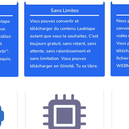
Sans Limites
Nous 
Vous pouvez convertir et
ktape
conver
télécharger du contenu Leaktape
que
vidéo 
autant que vous le souhaitez. C'est
collez-
Vous p
toujours gratuit, sans retard, sans
t
téléch
attente, sans ralentissement et
tir".
fichie
sans limitation. Vous pouvez
equis.
WEBM
télécharger en illimité. Tu es libre.