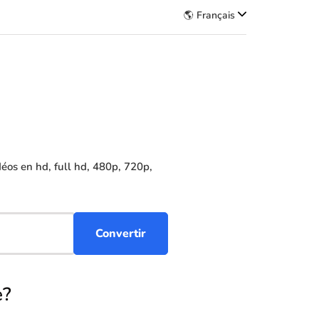
🌎 Français
os en hd, full hd, 480p, 720p,
e?