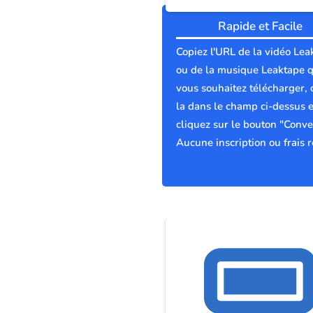
Rapide et Facile
Copiez l'URL de la vidéo Lea
ou de la musique Leaktape 
vous souhaitez télécharger, 
la dans le champ ci-dessus e
cliquez sur le bouton "Conver
Aucune inscription ou frais r