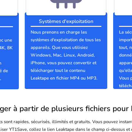
Systèmes d'exploitation
Nous prenons en charge les
La séc
systèmes d'exploitation de tous les
import
ec une
appareils. Que vous utilisiez
tout, 
 4K, 8K
Windows, Mac, Linux, Android,
donnée
iPhone, vous pouvez convertir et
appare
n
télécharger tout le contenu
qu'el
é de
Leaktape en fichier MP4 ou MP3.
Vous p
,
téléch
propre
ger à partir de plusieurs fichiers pour
sont rapides, sécurisés, illimités et gratuits. Vous pouvez instan
iliser YT1Save, collez le lien Leaktape dans le champ ci-dessus et