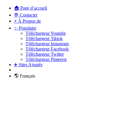
🏠 Page d’accueil
💬 Contacter
⚡ À Propos de
✨ Populaire
Téléchargeur Youtube
Téléchargeur Tiktok
Téléchargeur Instagram
Téléchargeur Facebook
Téléchargeur Twitter
Téléchargeur Pinterest
➕ Sites Ajoutés
🌎 Français