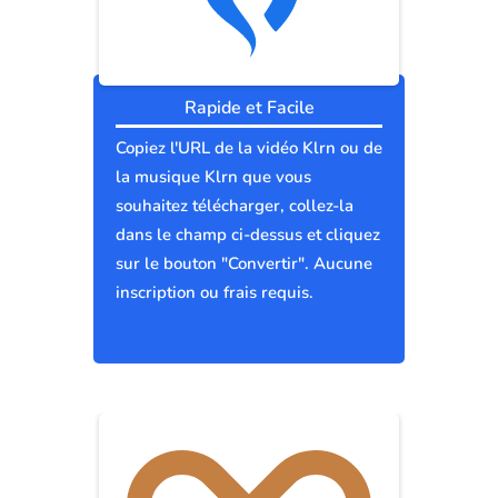
Rapide et Facile
Copiez l'URL de la vidéo Klrn ou de
la musique Klrn que vous
souhaitez télécharger, collez-la
dans le champ ci-dessus et cliquez
sur le bouton "Convertir". Aucune
inscription ou frais requis.