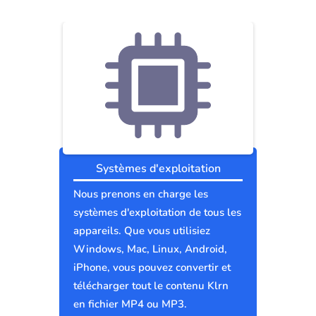
Systèmes d'exploitation
Nous prenons en charge les
systèmes d'exploitation de tous les
appareils. Que vous utilisiez
Windows, Mac, Linux, Android,
iPhone, vous pouvez convertir et
télécharger tout le contenu Klrn
en fichier MP4 ou MP3.