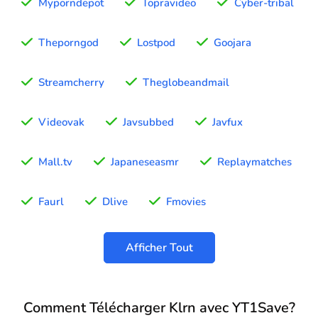
Myporndepot
Topravideo
Cyber-tribal
Theporngod
Lostpod
Goojara
Streamcherry
Theglobeandmail
Videovak
Javsubbed
Javfux
Mall.tv
Japaneseasmr
Replaymatches
Faurl
Dlive
Fmovies
Afficher Tout
Comment Télécharger Klrn avec YT1Save?