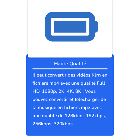
Haute Qualité
Il peut convertir des vidéos Klrn en
fichiers mp4 avec une qualité Full
HD, 1080p, 2K, 4K, 8K ; Vous
pouvez convertir et télécharger de
la musique en fichiers mp3 avec
une qualité de 128kbps, 192kbps,
256kbps, 320kbps.