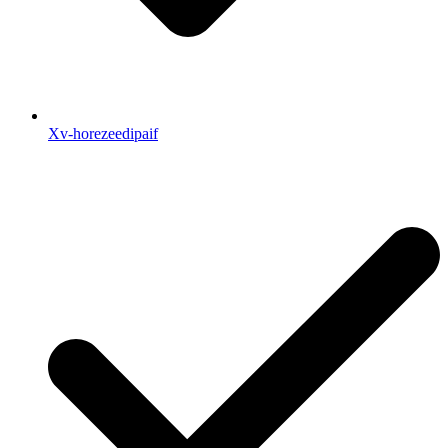
Xv-horezeedipaif