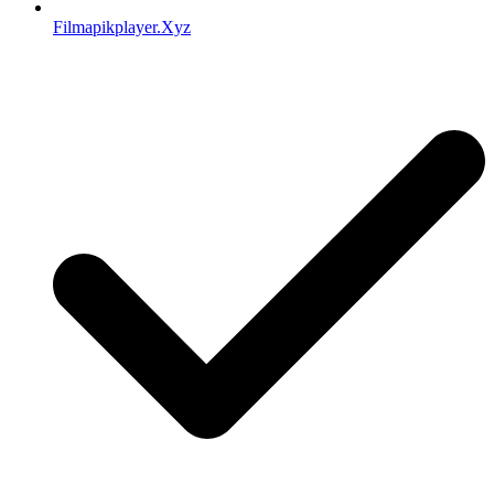
Filmapikplayer.Xyz