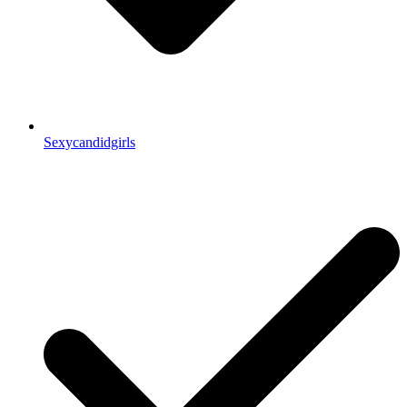
Sexycandidgirls