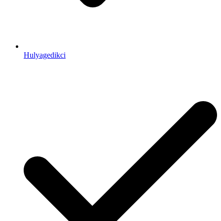
Hulyagedikci