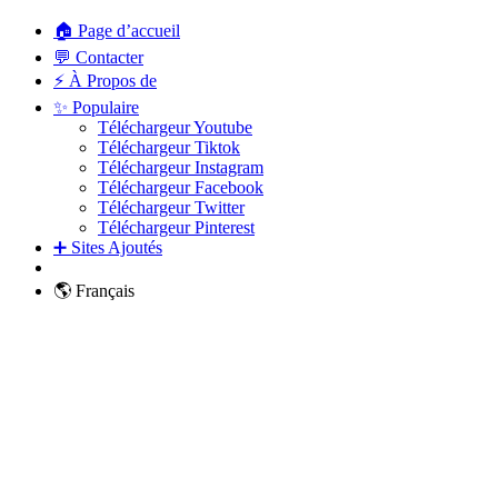
🏠 Page d’accueil
💬 Contacter
⚡ À Propos de
✨ Populaire
Téléchargeur Youtube
Téléchargeur Tiktok
Téléchargeur Instagram
Téléchargeur Facebook
Téléchargeur Twitter
Téléchargeur Pinterest
➕ Sites Ajoutés
🌎 Français