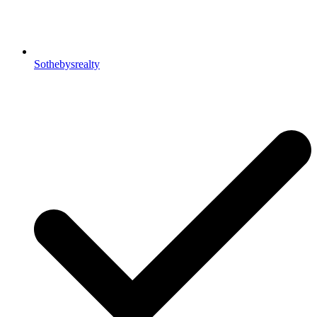
Sothebysrealty