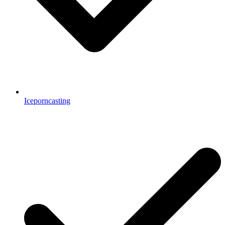
Iceporncasting