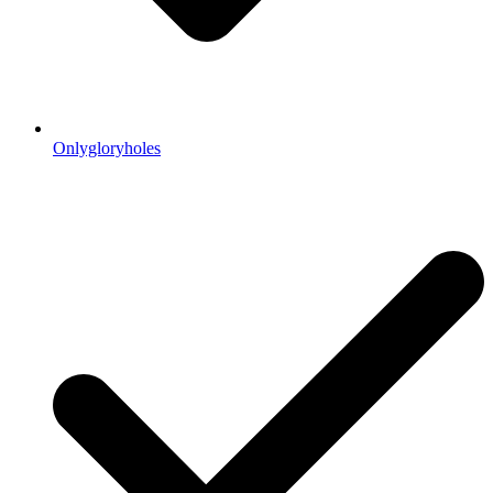
Onlygloryholes